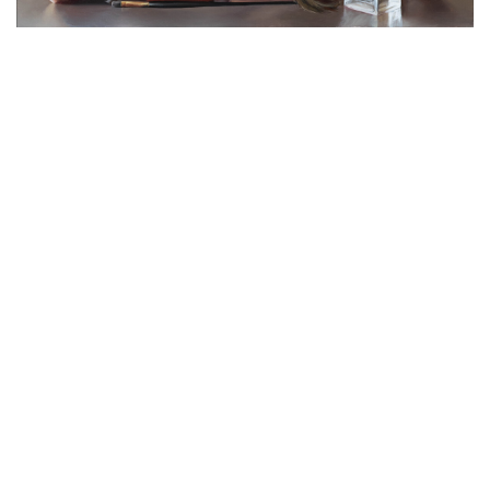
В 2021 году была открыта моя онлайн-школа ART Shima
School, в которой ученики могут обучаться независимо
от времени суток и дня недели, при этом имея
возможность получения консультации. На данный
момент я преподаю по своей авторской методике
#shimamethod, она позволяет достичь за короткие
сроки хорошего рисовального уровня даже тем
ученикам, которые никогда до этого не рисовали.
Примеры работ моих учеников, мою онлайн-школу,
информацию о моих учебниках и их заказ в любую
страну мира вы найдете на
www.drawingatoz.com
–
сайте, специально созданном для моих читателей и
учеников. Там я делюсь полезной информацией и
авторскими курсами.
На сегодняшний день я являюсь членом Ассоциации
Женщин Художников Великобритании (SWA). Автором